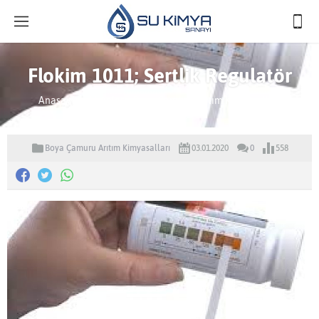
Flokim 1011; Sertlik Regulatör
Anasayfa
»
Ürünler
»
Boya Çamuru Arıtım Kimyasalları
Boya Çamuru Arıtım Kimyasalları
03.01.2020
0
558